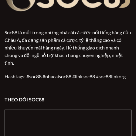
Soc88 là một trong những nhà cái cá cược nổi tiếng hàng đầu
Châu Á, đa dạng sản phẩm cá cược, tỷ lệ thắng cao và có
nhiều khuyến mãi hàng ngày. Hệ thống giao dịch nhanh
chóng và đội ngũ hỗ trợ khách hàng chuyên nghiệp, nhiệt
tình.
Hashtags: #soc88 #nhacaisoc88 #linksoc88 #soc88linkorg
THEO DÕI SOC88