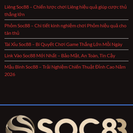
Liêng Soc88 – Chiến lược chơi Liêng hiệu quả giúp cược thủ
thắng lớn
Phỏm Soc88 – Chi tiết kinh nghiệm chơi Phỏm hiệu quả cho
tân thủ
Tài Xỉu Soc88 – Bí Quyết Chơi Game Thắng Lớn Mỗi Ngày
Link Vào Soc88 Mới Nhất – Bảo Mật, An Toàn, Tin Cậy
Mậu Binh Soc88 – Trải Nghiệm Chiến Thuật Đỉnh Cao Năm
2026