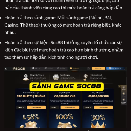
hoàn trả cao hơn so với thành viên thường. Đặc biệt, cấp
bậc của thành viên càng cao thì mức hoàn trả càng hấp dẫn.
Hoàn trả theo sảnh game: Mỗi sảnh game (Nổ hũ, Bài,
Casino, Thể thao) thường có mức hoàn trả riêng biệt, khác
nhau.
Hoàn trả theo sự kiện: Soc88 thường xuyên tổ chức các sự
kiện đặc biệt với mức hoàn trả cao hơn bình thường, nhằm
tạo thêm sự hấp dẫn, kịch tính cho người chơi.