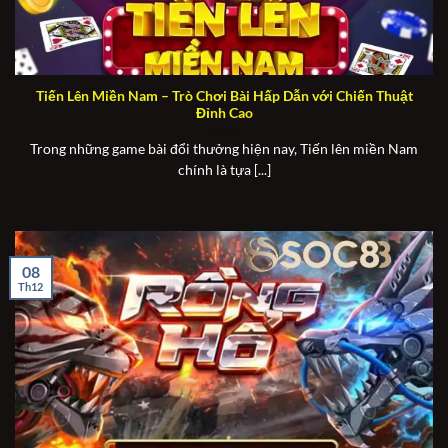
Tiến Lên Miền Nam – Trò Chơi Bài Hấp Dẫn với Chiến Thuật
Đỉnh Cao
Trong những game bài đổi thưởng hiện nay, Tiến lên miền Nam
chính là tựa [...]
08
Th12