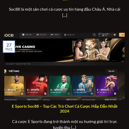
Soc88 là một sân chơi cá cược uy tín hàng đầu Châu Á. Nhà cái
[...]
27
Th11
E Sports Soc88 – Top Các Trò Chơi Cá Cược Hấp Dẫn Nhất
2024
Cá cược E Sports đang trở thành một xu hướng giải trí trực
tuyến thu [...]