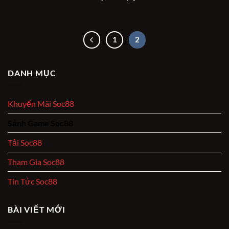
1
2
DANH MỤC
Khuyến Mãi Soc88
Sảnh Game Soc88
Tải Soc88
Tham Gia Soc88
Tin Tức Soc88
BÀI VIẾT MỚI