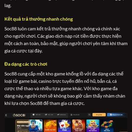
lag.
Kết quả trả thưởng nhanh chóng
Soc88 luôn cam kết trả thưởng nhanh chóng và chính xác
cho người chơi. Các giao dịch nạp rút tiền được thực hiện
một cách an toàn, bảo mật, giúp người chơi yên tâm khi tham
gia cá cược tại đây.
Đa dạng các trò chơi
Soc88 cung cấp một kho game khổng lồ với đa dạng các thể
loại từ game bài, casino trực tuyến đến nổ hũ, bắn cá, cá
cược thể thao và nhiều tựa game khác. Với kho game đa
dạng này, người chơi sẽ không bao giờ cảm thấy nhàm chán
khi lựa chọn Soc88 để tham gia cá cược.