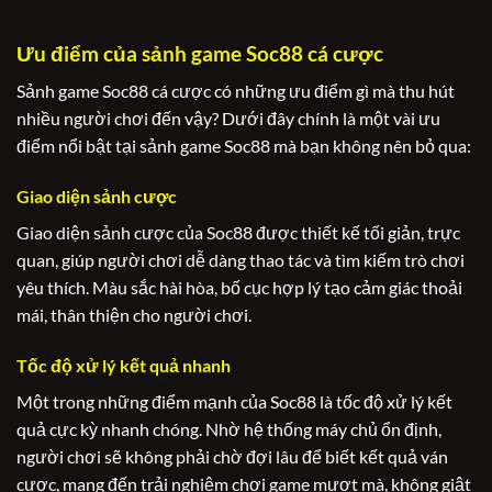
Ưu điểm của sảnh game Soc88 cá cược
Sảnh game Soc88 cá cược có những ưu điểm gì mà thu hút
nhiều người chơi đến vậy? Dưới đây chính là một vài ưu
điểm nổi bật tại sảnh game Soc88 mà bạn không nên bỏ qua:
Giao diện sảnh cược
Giao diện sảnh cược của Soc88 được thiết kế tối giản, trực
quan, giúp người chơi dễ dàng thao tác và tìm kiếm trò chơi
yêu thích. Màu sắc hài hòa, bố cục hợp lý tạo cảm giác thoải
mái, thân thiện cho người chơi.
Tốc độ xử lý kết quả nhanh
Một trong những điểm mạnh của Soc88 là tốc độ xử lý kết
quả cực kỳ nhanh chóng. Nhờ hệ thống máy chủ ổn định,
người chơi sẽ không phải chờ đợi lâu để biết kết quả ván
cược, mang đến trải nghiệm chơi game mượt mà, không giật