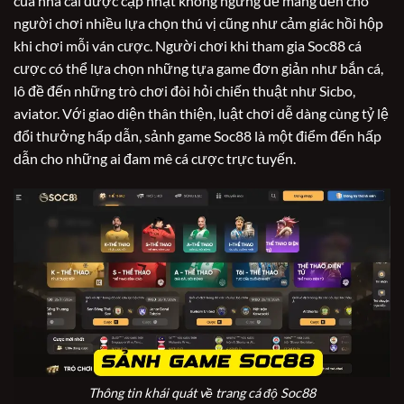
của nhà cái được cập nhật không ngừng để mang đến cho
người chơi nhiều lựa chọn thú vị cũng như cảm giác hồi hộp
khi chơi mỗi ván cược. Người chơi khi tham gia Soc88 cá
cược có thể lựa chọn những tựa game đơn giản như bắn cá,
lô đề đến những trò chơi đòi hỏi chiến thuật như Sicbo,
aviator. Với giao diện thân thiện, luật chơi dễ dàng cùng tỷ lệ
đổi thưởng hấp dẫn, sảnh game Soc88 là một điểm đến hấp
dẫn cho những ai đam mê cá cược trực tuyến.
Thông tin khái quát về trang cá độ Soc88