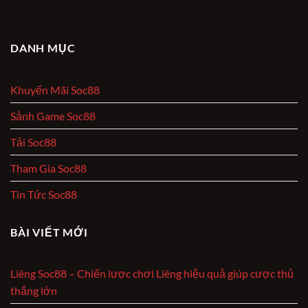
DANH MỤC
Khuyến Mãi Soc88
Sảnh Game Soc88
Tải Soc88
Tham Gia Soc88
Tin Tức Soc88
BÀI VIẾT MỚI
Liêng Soc88 – Chiến lược chơi Liêng hiệu quả giúp cược thủ
thắng lớn