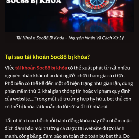
Tài Khoản Soc88 Bị Khóa – Nguyên Nhân Và Cách Xử Lý
Tại sao tài khoản Soc88 bị khóa?
Việc
tài khoản Soc88 bị khóa
có thể xuất phát từ rất nhiều
nguyên nhân khác nhau khi người chơi tham gia cá cược.
Phổ biến có thể kể đến một số hiện trạng như gian lận, dùng
phần mềm thứ 3, khai gian thông tin hoặc vi phạm quy định
của website,…Trong một số trường hợp hy hữu, bet thủ còn
có thể bị khóa tài khoản do lỗi sơ suất từ nhà cái.
Tất nhiên toàn bộ chuỗi hành động khóa này đều nhằm mục
đích đảm bảo môi trường cá cược tại website được lành
mạnh, công bằng, đảm bảo an toàn cho toàn bộ bet thủ. Do