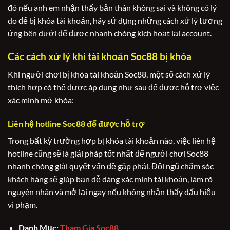
đó nếu anh em nhận thấy bản thân không sai và không có lý
do để bị khóa tài khoản, hãy sử dụng những cách xử lý tương
ứng bên dưới để được nhanh chóng kích hoạt lại account.
Các cách xử lý khi tài khoản Soc88 bị khóa
Khi người chơi bị khóa tài khoản Soc88, một số cách xử lý
thích hợp có thể được áp dụng như sau để được hỗ trợ việc
xác minh mở khóa:
Liên hệ hotline Soc88 để được hỗ trợ
Trong bất kỳ trường hợp bị khóa tài khoản nào, việc liên hệ
hotline cũng sẽ là giải pháp tốt nhất để người chơi Soc88
nhanh chóng giải quyết vấn đề gặp phải. Đội ngũ chăm sóc
khách hàng sẽ giúp bạn dễ dàng xác minh tài khoản, làm rõ
nguyên nhân và mở lại ngay nếu không nhận thấy dấu hiệu
vi phạm.
Danh Mục:
Tham Gia Soc88