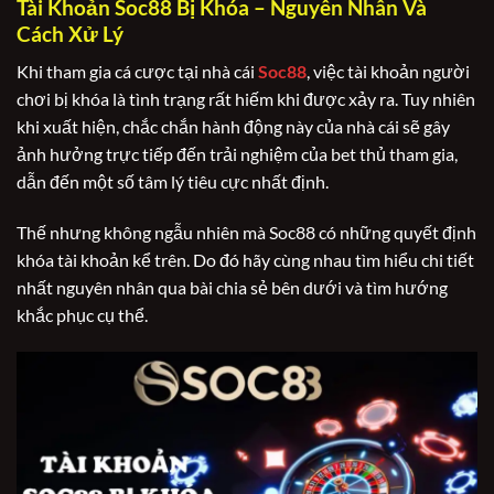
Tài Khoản Soc88 Bị Khóa – Nguyên Nhân Và
Cách Xử Lý
Khi tham gia cá cược tại nhà cái
Soc88
, việc tài khoản người
chơi bị khóa là tình trạng rất hiếm khi được xảy ra. Tuy nhiên
khi xuất hiện, chắc chắn hành động này của nhà cái sẽ gây
ảnh hưởng trực tiếp đến trải nghiệm của bet thủ tham gia,
dẫn đến một số tâm lý tiêu cực nhất định.
Thế nhưng không ngẫu nhiên mà Soc88 có những quyết định
khóa tài khoản kể trên. Do đó hãy cùng nhau tìm hiểu chi tiết
nhất nguyên nhân qua bài chia sẻ bên dưới và tìm hướng
khắc phục cụ thể.